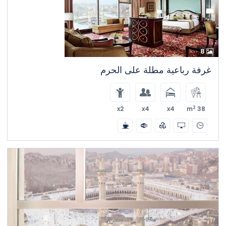
8
غرفة رباعية مطلة على الحرم
2
x2
x4
x4
38 m