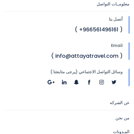
معلومــات التواصل
أتصل بنا
( 966561496161+ )
Email
( info@attayatravel.com )
وسائل التواصل الاجتماعي (يرجى متابعتنا )
عن الشركه
من نحن
المـدونات