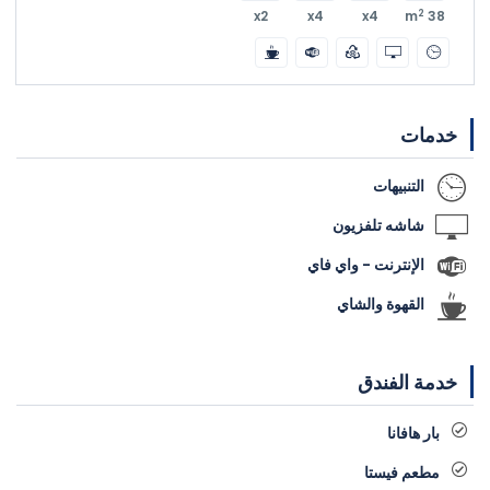
2
x2
x4
x4
38 m
خدمات
التنبيهات
شاشه تلفزيون
الإنترنت - واي فاي
القهوة والشاي
خدمة الفندق
بار هافانا
مطعم فيستا