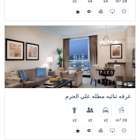
2
x2
x4
x4
38 m
8
غرفه ثنائيه مطله علي الحرم
2
x2
x2
x2
38 m