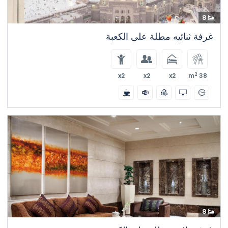
8
غرفة ثنائيه مطلة على الكعبة
2
x2
x2
x2
38 m
8