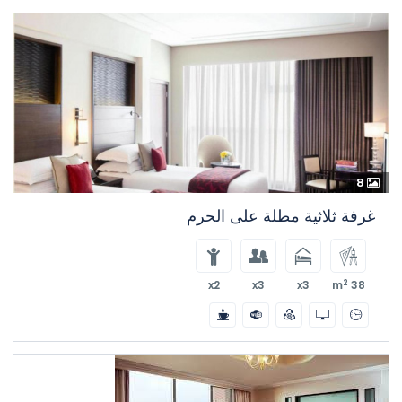
8
غرفة ثلاثية مطلة على الحرم
2
x2
x3
x3
38 m