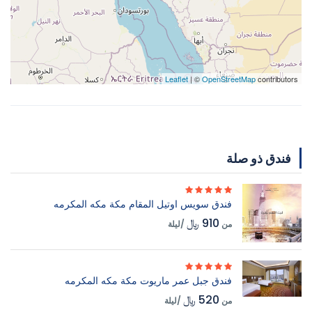
Leaflet
| ©
OpenStreetMap
contributors
فندق ذو صلة
فندق سويس اوتيل المقام مكة مكه المكرمه
910 ﷼
من
/ليلة
فندق جبل عمر ماريوت مكة مكه المكرمه
520 ﷼
من
/ليلة