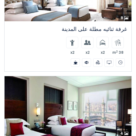
8
غرفة ثنائيه مطلة على المدينة
2
x2
x2
x2
38 m
4