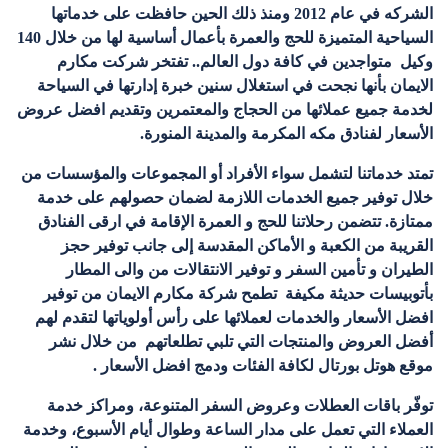
الشركه في عام 2012 ومنذ ذلك الحين حافظت على خدماتها
السياحية المتميزة للحج والعمرة بأعمال أساسية لها من خلال 140
وكيل متواجدين في كافة دول العالم.
.
تفتخر شركت مكارم
الايمان بأنها نجحت في استغلال سنين خبرة إدارتها في السياحة
لخدمة جميع عملائها من الحجاج والمعتمرين وتقديم افضل عروض
الأسعار لفنادق مكه المكرمة والمدينة المنورة
.
تمتد خدماتنا لتشمل سواء الأفراد أو المجموعات والمؤسسات من
خلال توفير جميع الخدمات اللازمة لضمان حصولهم على خدمة
ممتازة. تتضمن رحلاتنا للحج و العمرة الإقامة في ارقى الفنادق
القريبة من الكعبة و الأماكن المقدسة إلى جانب توفير حجز
الطيران و تأمين السفر و توفير الانتقالات من والى المطار
بأتوبيسات حديثة مكيفة
تطمح شركة مكارم الايمان من توفير
افضل الأسعار والخدمات لعملائها على رأس أولوياتها لتقدم لهم
أفضل العروض والمنتجات التي تلبي تطلعاتهم من خلال نشر
موقع هوتل بورتال لكافة الفئات ودمج افضل الأسعار .
توفّر باقات العطلات وعروض السفر المتنوعة، ومراكز خدمة
العملاء التي تعمل على مدار الساعة وطوال أيام الأسبوع، وخدمة