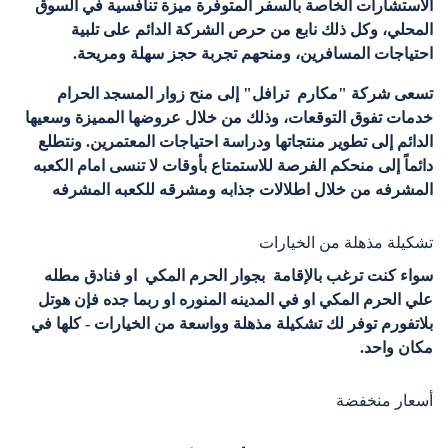
الاستشارات الخاصة بالسفر المتوفرة ميزة تنافسية في السوق
المحلي، وكل ذلك نابع من حرص الشركة
الدائم على تلبية
احتياجات المسافرين، ومنحهم تجربة حجز سهلة ومريحة
.
تسعى شركة "مكارم ترافل" إلى منح زوار المسجد الحرام
خدمات تفوق التوقعات، وذلك من خلال عروضها المميزة وسعيها
الدائم إلى تطوير منتجاتها ودراسة احتياجات المعتمرين. ونتطلع
دائماً إلى منحكم الفرصة للاستمتاع بأوقات لا تنسى امام الكعبه
المشرفه من خلال اطلالات جذابه
ومشرقه للكعبه المشرفه
تشكيلة مذهلة من الخيارات
سواء كنت ترغب بالإقامة بجوار الحرم المكي او فنادق مطله
علي الحرم المكي او في المدينه المنوره او ربما جده فإن هوتل
بلاتفورم توفر لك تشكيلة مذهلة وواسعة من الخيارات - كلها في
مكان واحد.
أسعار منخفضة