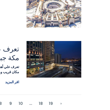
تعرف ع
مكة جبل
تعرف علي أهم
مكان قريب ومم
اقر المزيد
8
9
10
...
18
19
›