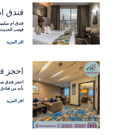
فندق ام
فندق ام ميليني
فيجب الحديث ع
اقر المزيد
احجز ف
احجز فندق صف
بأنه من فنادق 
اقر المزيد