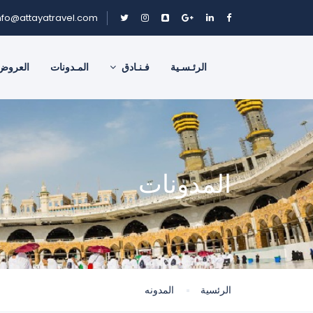
nfo@attayatravel.com
الرئـسـية
فـنـادق
المـدونات
العروض
المدونات
الرئسية
المدونه