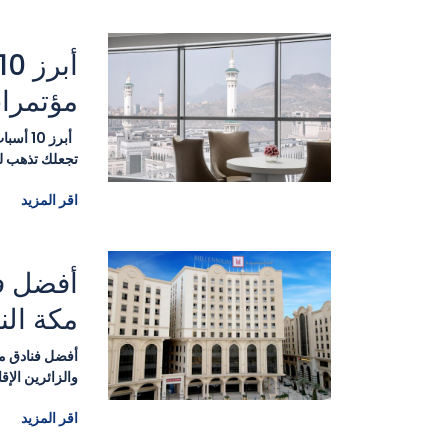
مؤتمرا
أبرز 0
تجعلك تذهب لل
اقر المزيد
مكة الن
والزائرين الإق
اقر المزيد