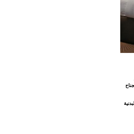
جناح
بدنية