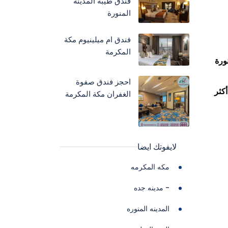
فندق طيبة المدينة
المنورة
فندق ام ميلينيوم مكة
المكرمة
ورة
احجز فندق صفوة
أكثر
الغفران مكة المكرمة
لايفوتك ايضا
مكه المكرمه
- مدينه جده
المدينه المنوره