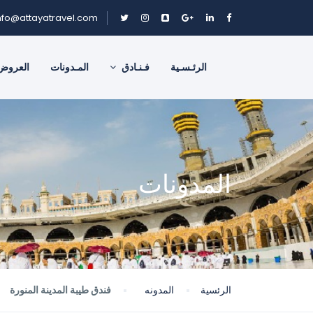
nfo@attayatravel.com
الرئـسـية
فـنـادق
المـدونات
العروض
المدونات
الرئسية
المدونه
فندق طيبة المدينة المنورة