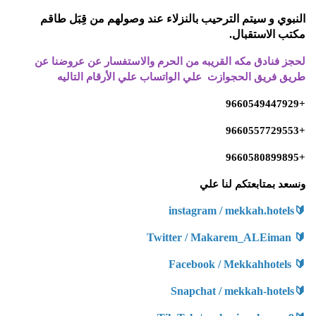
النبوي و سيتم الترحيب بالنزلاء عند وصولهم من قِبَل طاقم
مكتب
الاستقبال.
لحجز فنادق مكه القريبه من الحرم والاستفسار عن عروضنا عن
طريق فريق الحجوازت علي الواتساب علي الأرقام التاليه
+9660549447929
+9660557729553
+9660580899895
ونسعد بمتابعتكم لنا علي
instagram / mekkah.hotels
🔰
Twitter / Makarem_ALEiman
🔰
Facebook / Mekkahhotels
🔰
Snapchat / mekkah-hotels
🔰