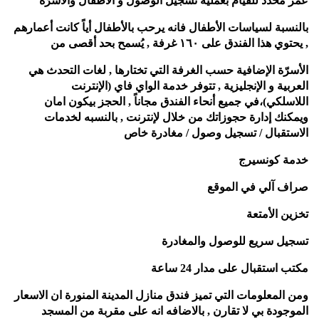
عمر محدد للقيام بعملية تسجيل الوصول و الأطفال والأسرّة
بالنسبة لسياسات الأطفال فانه يرحب بالأطفال أياً كانت أعمارهم
, يحتوي هذا الفندق على ١٦٠ غرفة , يُسمح بحد أقصى من
الأسرّة الإضافية حسب الغرفة التي تختارها , لغات التحدث هي
العربية و الإنجليزية ,
تتوفر خدمة الواي فاي (الإنترنت
اللاسلكي)،في جميع أنحاء الفندق
مجاناً , الحجز بيكون امان
ويمكنك إدارة حجوزاتك من خلال
لإنترنت , بالنسبه لخدمات
الاستقبال /
تسجيل وصول / مغادرة خاص
خدمة كونسيرج
صراف آلي في الموقع
تخزين الأمتعة
تسجيل سريع للوصول والمغادرة
مكتب استقبال على مدار 24 ساعة
ومن المعلومات التي تميز فندق منازل المدينة المنورة ان الاسعار
الموجودة بي لا تقارن , بالاضافه انه على مقربة من المسجد