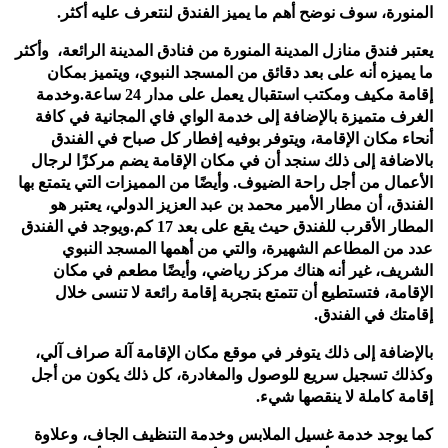
المنورة، سوف نوضح أهم ما يميز الفندق لنتعرف عليه أكثر.
يعتبر فندق منازل المدينة المنورة من فنادق المدينة الرائعة، وأكثر
ما يميزه أنه على بعد دقائق من المسجد النبوي، ويتميز بمكان
إقامة مكيف ومكتب استقبال يعمل على مدار
24 ساعة.
وخدمة
الغرف متميزة بالإضافة إلى خدمة الواي فاي
المجانية في كافة
أنحاء مكان الإقامة، ويتوفر بوفيه إفطار كل صباح في الفندق
بالاضافة إلى ذلك سنجد أن في مكان الإقامة يضم مركزًا لرجال
الأعمال من أجل راحة الضيوف.
وأيضًا من المميزات التي يتمتع بها
الفندق، أن مطار الأمير محمد بن عبد العزيز الدولي، يعتبر هو
المطار الأقرب للفندق حيث يقع على بعد 17 كم.
ويوجد في الفندق
عدد من المطاعم الشهيرة، والتي من أهمها المسجد النبوي
الشريف، غير أنه هناك مركز رياضي، وأيضًا مطعم في مكان
الإقامة، فتستطيع أن تتمتع بتجربة إقامة رائعة لا تنسى خلال
إقامتك في الفندق.
بالإضافة إلى ذلك يتوفر في موقع مكان الإقامة آلة صراف آلي،
وكذلك تسجيل سريع للوصول والمغادرة، كل ذلك يكون من أجل
إقامة كاملة لا ينقصها شيء.
كما يوجد خدمة غسيل الملابس وخدمة التنظيف الجاف، وعلاوة