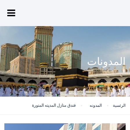
المدونات
الرئسية
المدونه
فندق منازل المدينه المنورة