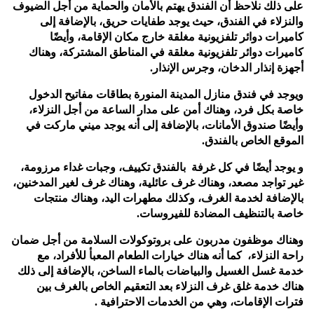
على ذلك نلاحظ أن الفندق يهتم بالأمان والحماية من أجل الضيوف
والنزلاء في الفندق، حيث يوجد طفايات حريق، بالإضافة إلى
كاميرات دوائر تلفزيونية مغلقة خارج مكان الإقامة، وأيضًا
كاميرات دوائر تلفزيونية مغلقة في المناطق المشتركة، وهناك
أجهزة إنذار الدخان، وجرس الإنذار.
ويوجد في فندق منازل المدينة المنورة بطاقات مفاتيح الدخول
خاصة بكل فرد، وهناك أمن على مدار الساعة من أجل النزلاء،
وأيضًا صندوق الأمانات، بالإضافة إلى أنه يوجد ميني ماركت في
الموقع الخاص بالفندق.
و يوجد أيضًا في كل غرفة بالفندق تكييف، وجبات غداء مرزومة،
غير تواجد مصعد، وهناك غرف عائلية، وهناك غرف لغير المدخنين،
بالإضافة لخدمة الغرف، وكذلك مطهرات اليد، وهناك منتجات
خاصة بالتنظيف المضادة للفيروسات.
وهناك موظفون مدربون على بروتوكولات السلامة من أجل ضمان
راحة النزلاء، كما أنه هناك خيارات الطعام المعبأ للأفراد، مع
خدمة غسل الغسيل والبياضات بالماء الساخن، بالإضافة إلى ذلك
هناك خدمة غلق غرف النزلاء بعد التعقيم
الخاص بالغرف بين
فترات الإقامات، وهي من الخدمات الاحترافية .