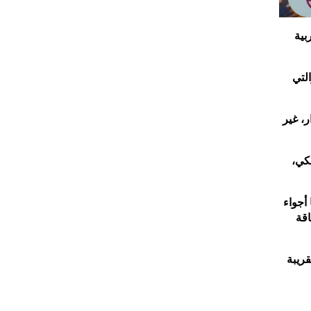
بية
لتي
ر، غير
كي،
أجواء
اقة
ريبة