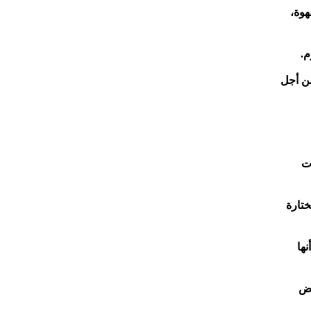
هوة،
م.
من أجل
ت
المختارة
ا أنها
عض