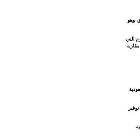
، وهو
م التي
مقارنة
عودية
توفير
ة