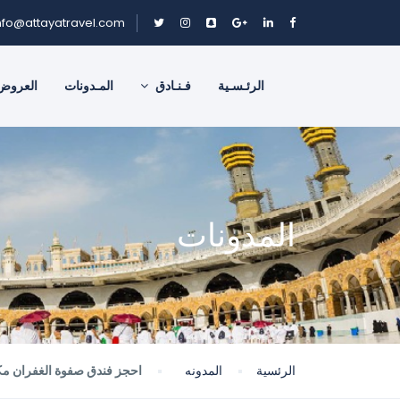
nfo@attayatravel.com
الرئـسـية
فـنـادق
المـدونات
العروض
المدونات
الرئسية
المدونه
احجز فندق صفوة الغفران مك