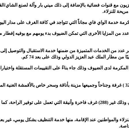
ون مع قنوات فضائية بالإضافة إلى ذلك ميني بار وآلة لصنع الشاي/الق
ريحة للنزلاء.
مة خدمة الواي فاي مجاناً التي تتواجد في كافة الغرف على مدار اليو
دد من المزايا الأخرى التي تمكن الضيوف بدء يومهم مع بوفيه إفطار 
ر عدد من الخدمات المتميزة من ضمنها خدمة الاستقبال والتوصيل إلى
ن مطار الملك عبد العزيز الدولي وذلك على بعد 74 كم.
لمكرمة لدى الضيوف وذلك جاء بناءً على التقييمات المستقلة واختيارا
ونلاحظ أن فندق صفوة الغفران مكة يحتوي على ( 324 ) غرفة وجناحاً وجميعها مزينة بأناقة وسحر خاص بالأقمشة الغنية 
ويوجد (12) جناح صغير، بالإضافة إلى (24) جناح عائلي وذلك غير (288) غرف فاخرة وأنيقة التي تعمل على توفير الراحة، كم
لنزلاء والمواطنين عند الإقامة، منها خدمة التنظيف بشكل يومي، غير ب
اصة.