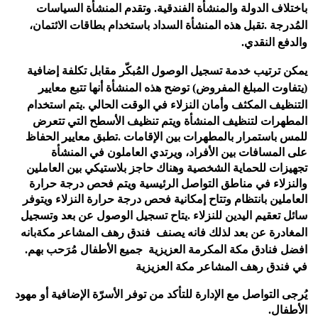
باختلاف الدولة والمنشأة الفندقية. وتقدم المنشأة السياسات
المُدرجة
.
تقبل هذه المنشأة السداد باستخدام بطاقات الائتمان،
والدفع النقدي
.
يمكن ترتيب خدمة
تسجيل الوصول المُبكّر
مقابل تكلفة إضافية
(يتفاوت المبلغ المفروض)
توضح هذه المنشأة أنها تتبع معايير
التنظيف المكثف وأمان النزلاء في الوقت الحالي
.
يتم استخدام
المطهرات لتنظيف المنشأة ويتم تنظيف الأسطح التي تتعرض
للمس باستمرار بالمطهرات بين الإقامات
.
تطبق معايير الحفاظ
على المسافات بين الأفراد، ويرتدي العاملون في المنشأة
تجهيزات للحماية الشخصية وهناك حاجز بلاستيكي بين العاملين
والنزلاء في مناطق التواصل الرئيسية ويتم فحص درجة حرارة
العاملين بانتظام وتتاح إمكانية فحص درجة حرارة النزلاء ويتوفر
سائل تعقيم اليدين للنزلاء
.
يتاح تسجيل الوصول عن بعد وتسجيل
المغادرة عن بعد لذلك فانه يصنف
فندق رهف المشاعر مكةبانه
افضل فنادق مكة المكرمة العزيزية
جميع الأطفال مُرَحب بهم
.
في فندق رهف المشاعر مكة العزيزية
يُرجى التواصل مع الإدارة للتأكد من توفر الأسرّة الإضافية أو مهود
الأطفال
.