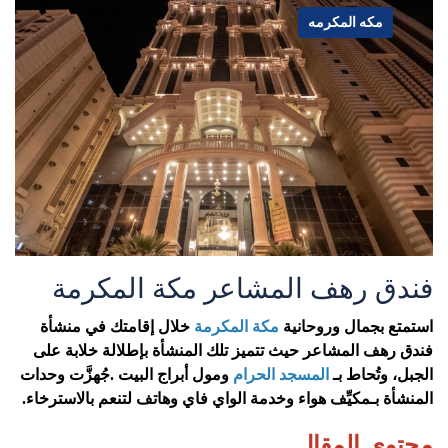
مكه المكرمه
فندق رهف المشاعر مكة المكرمة
استمتع بجمال وروحانية
مكة المكرمة
خلال إقامتك في منشأة
فندق رهف المشاعر حيث تتميز تلك المنشأة بإطلالة خلابة على
الجبل، وتُحاط بـ
المسجد الحرام
ومول أبراج البيت
.
جُهزَّت وحدات
المنشأة بـمكيِّف هواء وخدمة الواي فاي وهاتف لتنعم بالاسترخاء
.
محتوي المقال