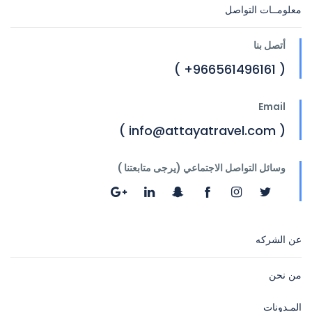
معلومــات التواصل
أتصل بنا
( 966561496161+ )
Email
( info@attayatravel.com )
وسائل التواصل الاجتماعي (يرجى متابعتنا )
عن الشركه
من نحن
المـدونات