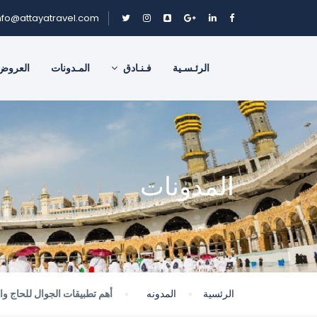
nfo@attayatravel.com
الرئـسـية
فـنـادق
المـدونات
العروض
المدونات
الرئسية
المدونه
أهم تطبيقات الجوال للحاج وا