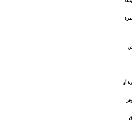
دها
مرة
تي
ة أو
فر
ق