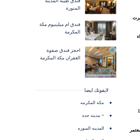
فندق طيبة المدينة
المنورة
هرت
فندق ام ميلينيوم مكة
المكرمة
ء
احجز فندق صفوة
الغفران مكة المكرمة
لايفوتك ايضا
مكه المكرمه
- مدينه جده
المدينه المنوره
عتمر