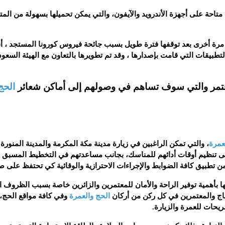
تاحة على أجهزة الأندرويد والآيفون، والتي يمكن تحميلها بسهولة من المت
رة أخرى بعد توقفها فترة طويل بسبب جائحة فيروس كورونا المستجد ، أن
طبيقات التي قامت بإصدارها ، وقد تم تطويرها بالتعاون مع الهيئة السعود
عتمر والتي سوف تساهم في وصولهم إلى أماكن شعائر
الحج
عمرة
، والتي تمكن الراغبين في زيارة مدينة مكة المكرمة والمدينة المنورة
لى تنظيم أوقات أدائهم للمناسك، بجانب مساعدتهم في التخطيط المسبق ل
من تطبيق كافة الضوابط والإجراءات الاحترازية والوقائية كي تحتفظ على 
نها بأهمية توفير الراحة والأمان للمعتمرين والزائرين خاصة بسبب الظروف ا
جاج والمعتمرين في كل ركن من أركان
الحج والعمرة
وفي كافة مواقع الحج،
يحات للعمرة والزيارة.